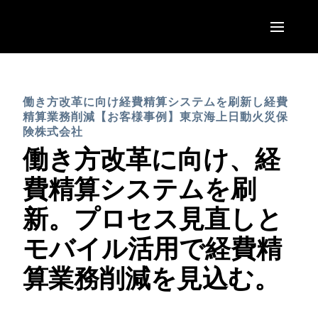
Skip to main content
AMERICAS
働き方改革に向け経費精算システムを刷新し経費
United States (English)
EUROPE
精算業務削減【お客様事例】東京海上日動火災保
Canada (English)
険株式会社
United Kingdom (English)
働き方改革に向け、経
ASIA PACIFIC
Canada (Français)
France (Français)
費精算システムを刷
Australia (English)
México (Español)
Deutschland (Deutsch)
新。プロセス見直しと
India (English)
Brasil (Português)
Italia (Italiano)
モバイル活用で経費精
日本（日本語)
Nederlands (English)
算業務削減を見込む。
Singapore (English)
Sweden (English)
Denmark (English)