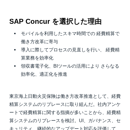
Finland (English)
SAP Concur を選択した理由
Belgium (English)
モバイルを利用したスキマ時間での 経費精算で
España (Español)
働き方改革に寄与
Norway (English)
導入に際してプロセスの見直しを行い、 経費精
算業務を効率化
領収書電子化、BIツールの活用により さらなる
効率化、適正化を推進
東京海上日動火災保険は働き方改革推進として、経費
精算システムのリプレースに取り組んだ。社内アンケ
ートで経費精算に関する指摘が多いことから、経費精
算システムのリプレースを検討。UI、ガバナンス、セ
キュリティ、継続的なアップデート対応を評価して