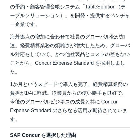
の予約・顧客管理台帳システム「TableSolution（テ
Finland (English)
ーブルソリューション）」を開発・提供するベンチャ
ー企業です。
Belgium (English)
海外拠点の増加に合わせて社員のグローバル化が加
España (Español)
速。経費精算業務の煩雑さが増大したため、グローバ
Norway (English)
ル対応をしていて、かつ他社製品とコストの差もない
ことから、Concur Expense Standard を採用しまし
た。
1か月というスピードで導入も完了、経費精算業務の
負担が1/4に軽減。従業員からの使い勝手も良好で、
今後のグローバルビジネスの成長と共に Concur
Expense Standard のさらなる活用が期待されていま
す。
SAP Concur を選択した理由