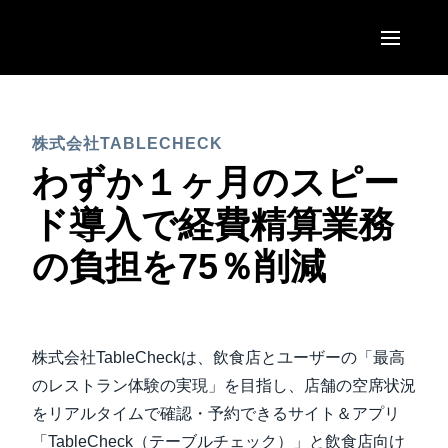
Skip to main content
AMERICAS
株式会社TABLECHECK
United States (English)
EUROPE
わずか１ヶ月のスピー
Canada (English)
United Kingdom (English)
ド導入で経費精算業務
ASIA PACIFIC
Canada (Français)
France (Français)
の負担を75％削減
Australia (English)
México (Español)
Deutschland (Deutsch)
India (English)
Brasil (Português)
Italia (Italiano)
日本（日本語)
株式会社TableCheckは、飲食店とユーザーの「最高
Nederlands (English)
Singapore (English)
のレストラン体験の実現」を目指し、店舗の空席状況
Sweden (English)
をリアルタイムで確認・予約できるサイト＆アプリ
「TableCheck（テーブルチェック）」と飲食店向け
Denmark (English)