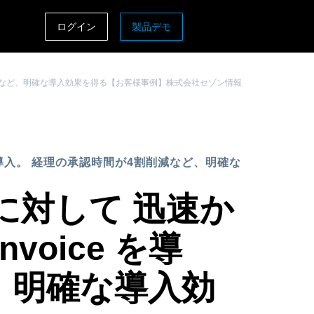
ログイン
製品デモ
ASIA PACIFIC
4割削減など、明確な導入効果を得る【お客様事例】株式会社セゾン情報
sh)
Australia (English)
India (English)
日本（日本語)
を導入。 経理の承認時間が4割削減など、明確な
Singapore (English)
に対して 迅速か
voice を導
、明確な導入効