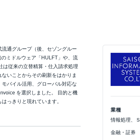
Belgium (English)
España (Español)
Norway (English)
武流通グループ（後、セゾングルー
のミドルウェア「HULFT」や、流
社は従来の立替精算・仕入請求処理
れないことからその刷新をはかりま
、モバイル活用、グローバル対応な
r Invoice を選択しました。 目的と機
もはっきりと現れています。
業種
情報処理、
金融・証券