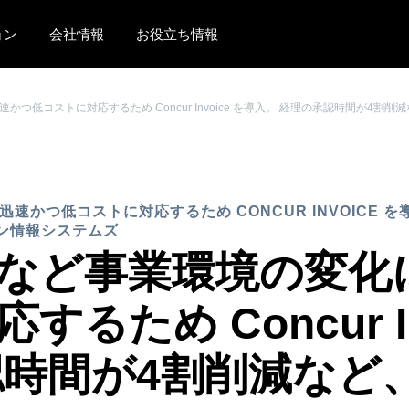
ョン
会社情報
お役立ち情報
AMERICAS
EUROPE
かつ低コストに対応するため Concur Invoice を導入。 経理の承認時間が
United States (English)
United Kingdom (Engli
Canada (English)
France (Français)
Canada (Français)
Deutschland (Deutsch)
速かつ低コストに対応するため CONCUR INVOICE 
ン情報システムズ
México (Español)
Italia (Italiano)
など事業環境の変化
Brasil (Português)
Nederlands (English)
るため Concur In
Sweden (English)
Denmark (English)
認時間が4割削減など
Finland (English)