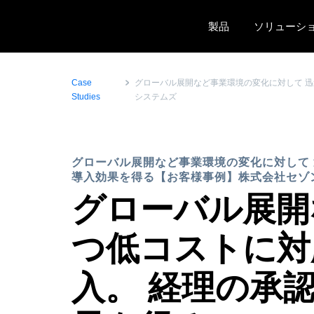
Skip to main content
製品
ソリューシ
Case
グローバル展開など事業環境の変化に対して 迅速
Studies
システムズ
グローバル展開など事業環境の変化に対して 迅
導入効果を得る【お客様事例】株式会社セゾ
グローバル展開
つ低コストに対応す
入。 経理の承