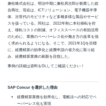
兼松株式会社は、明治中期に兼松房次郎が創業した総
Finland (English)
合商社。現在は、ICTソリューション、電子機器半導
体、次世代のモビリティなど多種多様な製品やサービ
Belgium (English)
スを扱っている。同社は、2022年秋に本社移転を控
España (Español)
え、移転コストの削減、オフィススペースの有効活用
のために、業務のペーパーレス化や働き方の改革を強
Norway (English)
く求められるようになる。そこで、2021年1Qを目標
に、経費精算の効率化と経費申請の省力化に取り組
み、経費精算業務の刷新を目指した。
事例の詳細は資料をDLしてご確認ください！
SAP Concur を選択した理由
経費精算業務を効率化し、電帳法への対応でペ
ーパーレス化も実現