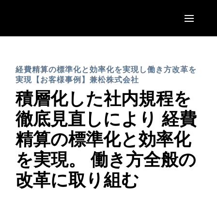
Skip to main content
AMERICAS
経費精算の標準化と効率化を実現し働き方改革を
United States (English)
EUROPE
実現【お客様事例】兼松株式会社
Canada (English)
積層化した社内規程を
United Kingdom (English)
ASIA PACIFIC
Canada (Français)
徹底見直しにより 経費
France (Français)
Australia (English)
México (Español)
精算の標準化と効率化
Deutschland (Deutsch)
India (English)
Brasil (Português)
を実現。 働き方全般の
Italia (Italiano)
日本（日本語)
改革に取り組む
Nederlands (English)
Singapore (English)
Sweden (English)
Denmark (English)