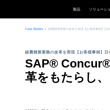
Skip to main content
製品
ソリューシ
Case Studies
経費精算業務の改革を実現【お客様事例】日本
経費精算業務の改革を実現【お客様事例】日
SAP® Conc
革をもたらし、