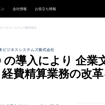
ョン
会社情報
お役立ち情報
AMERICAS
EUROPE
ビジネスシステムズ株式会社
United States (English)
United Kingdom (Engli
Canada (English)
France (Français)
本ビジネスシステムズ株式会社
Canada (Français)
Deutschland (Deutsch)
ur® の導入により 
México (Español)
Italia (Italiano)
 経費精算業務の改革
Brasil (Português)
Nederlands (English)
Sweden (English)
Denmark (English)
Finland (English)