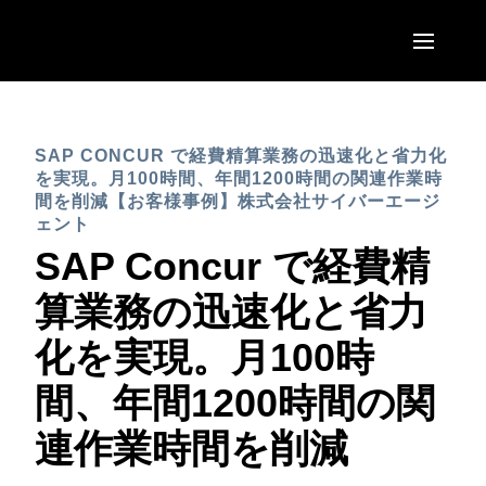
Skip to main content
AMERICAS
SAP CONCUR で経費精算業務の迅速化と省力化
United States (English)
EUROPE
を実現。月100時間、年間1200時間の関連作業時
Canada (English)
間を削減【お客様事例】株式会社サイバーエージ
United Kingdom (English)
ェント
ASIA PACIFIC
Canada (Français)
SAP Concur で経費精
France (Français)
Australia (English)
México (Español)
算業務の迅速化と省力
Deutschland (Deutsch)
India (English)
Brasil (Português)
化を実現。月100時
Italia (Italiano)
日本（日本語)
間、年間1200時間の関
Nederlands (English)
Singapore (English)
連作業時間を削減
Sweden (English)
Denmark (English)