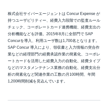
Finland (English)
株式会社サイバーエージェントは Concur Expense が
Belgium (English)
持つユーザビリティー、経費入力段階での監査ルール
チェック、コーポレートカード連携機能、経費支出の
España (Español)
分析機能などを評価。2015年8月に全部門で SAP
Norway (English)
Concurを導入、利用ユーザ数は1,700名となります。
SAP Concur 導入により、領収書と入力情報の突合作
業などの経理部門の経費承認作業の簡素化、コーポレ
ートカードを活用した経費入力の自動化、経費タイプ
などのマスタメンテナンス業務の自動化、経費支出分
析の簡素化など関連作業の工数の月100時間、年間
1,200時間削減を見込んでいます。