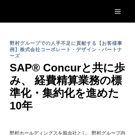
Skip to main content
AMERICAS
野村グループでの人手不足に貢献する【お客様事
United States (English)
EUROPE
例】株式会社コーポレート・デザイン・パートナ
Canada (English)
ーズ
United Kingdom (English)
SAP® Concurと共に歩
ASIA PACIFIC
Canada (Français)
France (Français)
み、 経費精算業務の標
Australia (English)
México (Español)
Deutschland (Deutsch)
準化・集約化を進めた
India (English)
Brasil (Português)
Italia (Italiano)
10年
日本（日本語)
Nederlands (English)
Singapore (English)
Sweden (English)
野村ホールディングスを親会社とし、野村グループ内
Denmark (English)