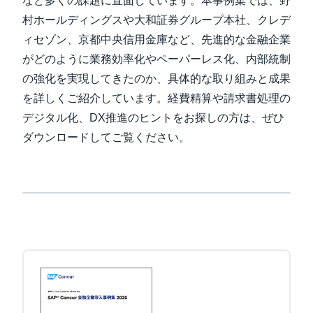
など多くの課題に直面しています。本事例集では、野
村ホールディングスや大和証券グループ本社、クレデ
Finland (English)
ィセゾン、京都中央信用金庫など、先進的な金融企業
Belgium (English)
がどのように業務効率化やペーパーレス化、内部統制
の強化を実現してきたのか、具体的な取り組みと成果
España (Español)
を詳しくご紹介しています。経費精算や請求書処理の
Norway (English)
デジタル化、DX推進のヒントをお探しの方は、ぜひ
ダウンロードしてご覧ください。