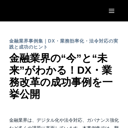
Skip to main content
AMERICAS
金融業界事例集｜DX・業務効率化・法令対応の実
United States (English)
EUROPE
践と成功のヒント
Canada (English)
金融業界の“今”と“未
United Kingdom (English)
ASIA PACIFIC
Canada (Français)
来”がわかる！DX・業
France (Français)
Australia (English)
México (Español)
務改革の成功事例を一
Deutschland (Deutsch)
India (English)
Brasil (Português)
挙公開
Italia (Italiano)
日本（日本語)
Nederlands (English)
Singapore (English)
Sweden (English)
金融業界は、デジタル化や法令対応、ガバナンス強化
Denmark (English)