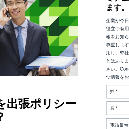
ます
Belgium (English)
España (Español)
企業が今
役立つ有
Norway (English)
報をお知ら
尊重しま
用し、弊
とはあり
さい。Co
つ情報を
を出張ポリシー
？