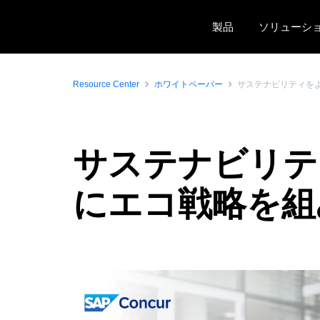
Skip to main content
製品
ソリューシ
Resource Center
ホワイトペーパー
サステナビリティを
サステナビリテ
にエコ戦略を組