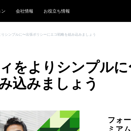
ョン
会社情報
お役立ち情報
AMERICAS
EUROPE
よりシンプルに〜出張ポリシーにエコ戦略を組み込みましょう
United States (English)
United Kingdom (Engli
Canada (English)
France (Français)
ィをよりシンプルに
Canada (Français)
Deutschland (Deutsch)
México (Español)
Italia (Italiano)
み込みましょう
Brasil (Português)
Nederlands (English)
Sweden (English)
Denmark (English)
フォ
Finland (English)
ミア