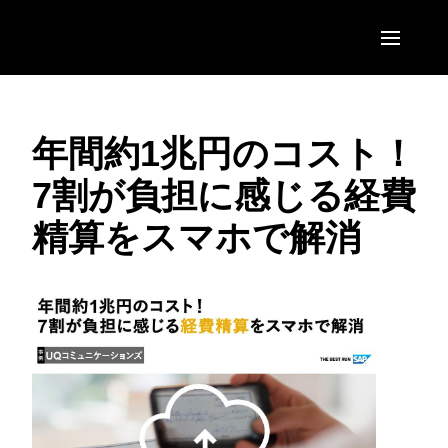
Skip to main content
AMERICAS
年間約1兆円のコスト！
United States (English)
EUROPE
7割が負担に感じる経費
Canada (English)
United Kingdom (English)
ASIA PACIFIC
精算をスマホで解消
Canada (Français)
France (Français)
Australia (English)
México (Español)
Deutschland (Deutsch)
India (English)
Brasil (Português)
Italia (Italiano)
日本（日本語)
Nederlands (English)
Singapore (English)
Sweden (English)
Denmark (English)