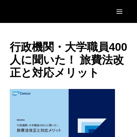
Skip to main content
AMERICAS
行政機関・大学職員400
United States (English)
EUROPE
人に聞いた！ 旅費法改
Canada (English)
United Kingdom (English)
ASIA PACIFIC
正と対応メリット
Canada (Français)
France (Français)
Australia (English)
México (Español)
Deutschland (Deutsch)
India (English)
Brasil (Português)
Italia (Italiano)
日本（日本語)
Nederlands (English)
Singapore (English)
Sweden (English)
Denmark (English)