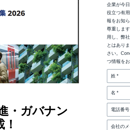
企業が今
Belgium (English)
役立つ有
España (Español)
報をお知ら
尊重しま
Norway (English)
用し、弊
とはあり
さい。Co
つ情報を
推進・ガバナン
載！