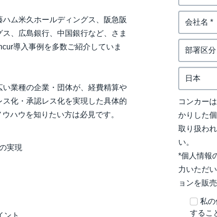
藤ハム米久ホールディングス、阪急阪
グス、広島銀行、中国銀行など、さま
ncur導入事例を多数ご紹介していま
広い業種の企業・団体が、経費精算や
レス化・承認レス化を実現した具体的
コンカー
ノウハウを知りたい方は必見です。
かりした
取り扱わ
い。
の実現
*個人情報
力いただい
ョンを販
私の
するこ
イント