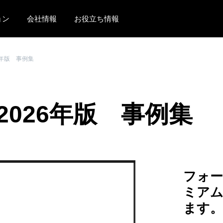
ョン
会社情報
お役立ち情報
AMERICAS
EUROPE
6年版 事例集
United States (English)
United Kingdom (Engli
Canada (English)
France (Français)
026年版 事例集
Canada (Français)
Deutschland (Deutsch)
México (Español)
Italia (Italiano)
Brasil (Português)
Nederlands (English)
フォ
Sweden (English)
ミア
Denmark (English)
ます
Finland (English)