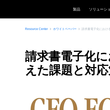
Skip to main content
製品
ソリューシ
Resource Center
ホワイトペーパー
請求書電子化におけ
請求書電子化に
えた課題と対応