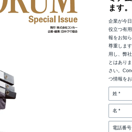
ます
Belgium (English)
España (Español)
企業が今
役立つ有
Norway (English)
報をお知ら
尊重しま
用し、弊
とはあり
さい。Co
つ情報を