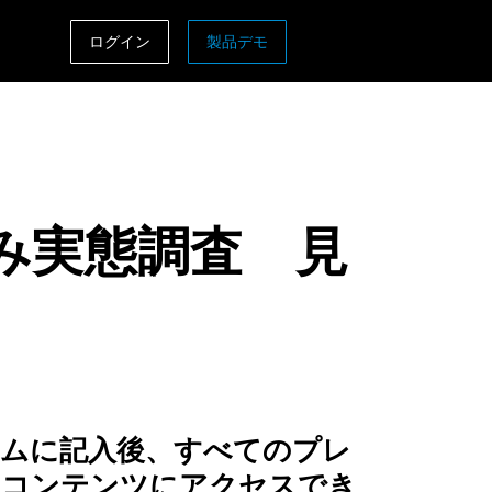
ログイン
製品デモ
ASIA PACIFIC
sh)
Australia (English)
India (English)
み実態調査 見
日本（日本語)
Singapore (English)
ームに記入後、すべてのプレ
ムコンテンツにアクセスでき