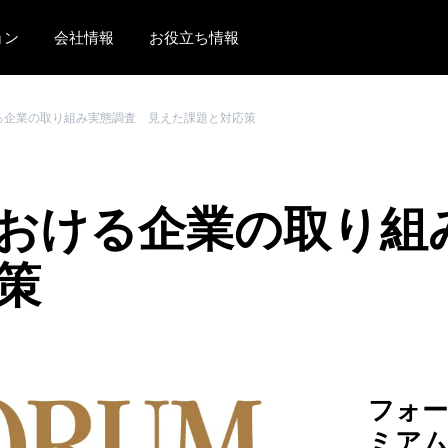
ョン
会社情報
お役立ち情報
AMERICAS
EUROPE
る企業の取り組み実態調査 見えた課題と対応策
United States (English)
United Kingdom (Engli
Canada (English)
France (Français)
おける企業の取り組
Canada (Français)
Deutschland (Deutsch)
México (Español)
Italia (Italiano)
策
Brasil (Português)
Nederlands (English)
Sweden (English)
Denmark (English)
フォ
Finland (English)
ミア