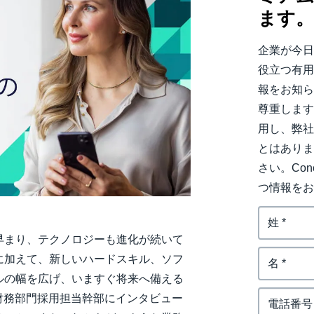
ます
Belgium (English)
España (Español)
企業が今
役立つ有
Norway (English)
報をお知ら
尊重しま
用し、弊
とはあり
さい。Co
つ情報を
早まり、テクノロジーも進化が続いて
に加えて、新しいハードスキル、ソフ
ルの幅を広げ、いますぐ将来へ備える
よび財務部門採用担当幹部にインタビュー