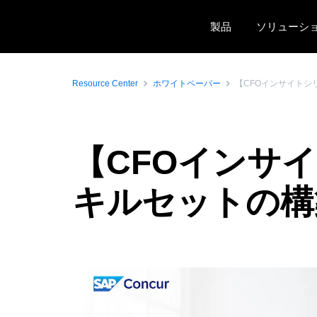
Skip to main content
製品
ソリューシ
Resource Center
ホワイトペーパー
【CFOインサイト
【CFOインサ
キルセットの構