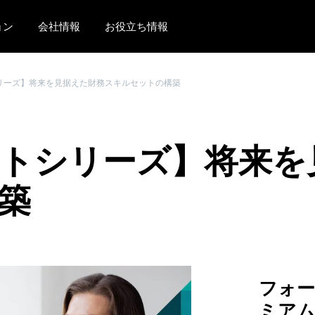
ョン
会社情報
お役立ち情報
AMERICAS
EUROPE
シリーズ】将来を見据えた財務スキルセットの構築
United States (English)
United Kingdom (Engli
Canada (English)
France (Français)
イトシリーズ】将来
Canada (Français)
Deutschland (Deutsch)
México (Español)
Italia (Italiano)
築
Brasil (Português)
Nederlands (English)
Sweden (English)
Denmark (English)
フォ
Finland (English)
ミア