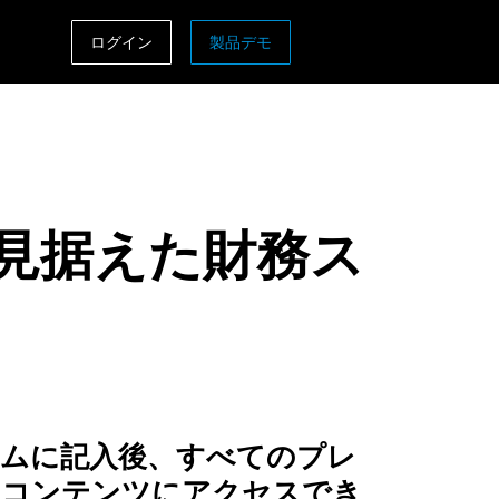
ログイン
製品デモ
ASIA PACIFIC
sh)
Australia (English)
India (English)
を見据えた財務ス
日本（日本語)
Singapore (English)
ームに記入後、すべてのプレ
ムコンテンツにアクセスでき