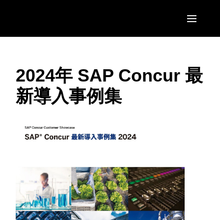
Skip to main content
AMERICAS
2024年 SAP Concur 最
United States (English)
EUROPE
新導入事例集
Canada (English)
United Kingdom (English)
ASIA PACIFIC
Canada (Français)
France (Français)
Australia (English)
México (Español)
Deutschland (Deutsch)
India (English)
Brasil (Português)
Italia (Italiano)
日本（日本語)
Nederlands (English)
Singapore (English)
Sweden (English)
Denmark (English)