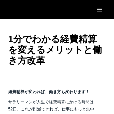
Skip to main content
AMERICAS
1分でわかる経費精算
United States (English)
EUROPE
を変えるメリットと働
Canada (English)
United Kingdom (English)
ASIA PACIFIC
き方改革
Canada (Français)
France (Français)
Australia (English)
México (Español)
Deutschland (Deutsch)
India (English)
Brasil (Português)
ビデオを再生
Italia (Italiano)
日本（日本語)
経費精算が変われば、働き方も変わります！
Nederlands (English)
Singapore (English)
サラリーマンが人生で経費精算にかける時間は
Sweden (English)
52日。これが削減できれば、仕事にもっと集中
Denmark (English)