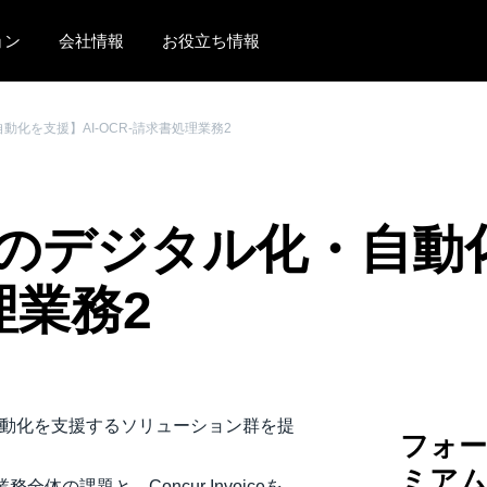
ョン
会社情報
お役立ち情報
AMERICAS
EUROPE
化を支援】AI-OCR-請求書処理業務2
United States (English)
United Kingdom (Engli
Canada (English)
France (Français)
のデジタル化・自動化
Canada (Français)
Deutschland (Deutsch)
México (Español)
Italia (Italiano)
理業務2
Brasil (Português)
Nederlands (English)
Sweden (English)
Denmark (English)
・自動化を支援するソリューション群を提
フォ
Finland (English)
ミア
全体の課題と、Concur Invoiceを