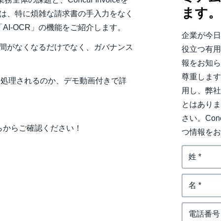
ます
Belgium (English)
では、特に煩雑な請求書の手入力をなく
I-OCR」の機能をご紹介します。
España (Español)
企業が今
手間がなくなるだけでなく、ガバナンス
役立つ有
Norway (English)
報をお知ら
尊重しま
のように処理されるのか、デモ動画付きで詳
用し、弊
とはあり
さい。Co
らからご確認ください！
つ情報を