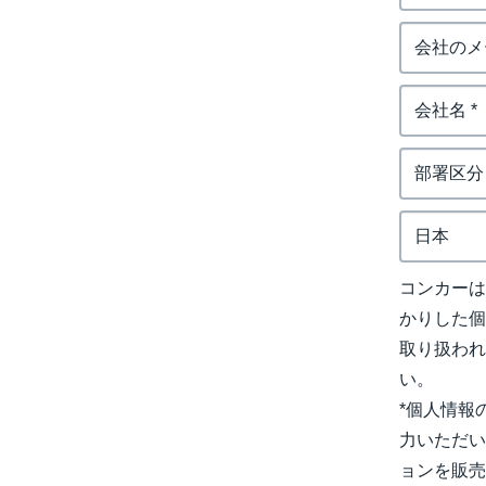
コンカー
かりした
取り扱わ
い。
*個人情報
力いただい
ョンを販