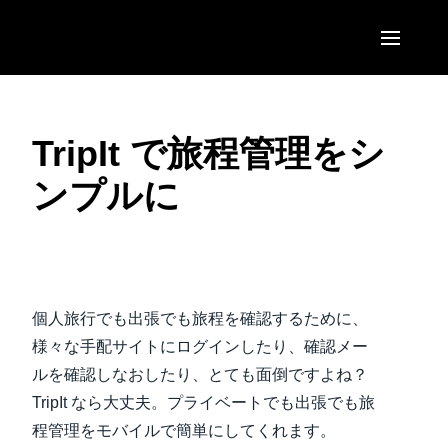
Skip to main content
AMERICAS
TripIt で旅程管理をシ
United States (English)
EUROPE
ンプルに
Canada (English)
United Kingdom (English)
ASIA PACIFIC
Canada (Français)
France (Français)
Australia (English)
México (Español)
ビデオを再生
Deutschland (Deutsch)
India (English)
Brasil (Português)
個人旅行でも出張でも旅程を確認するために、
Italia (Italiano)
日本（日本語)
様々な手配サイトにログインしたり、確認メー
Nederlands (English)
ルを確認しなおしたり、とても面倒ですよね？
Singapore (English)
TripIt なら大丈夫。プライベートでも出張でも旅
Sweden (English)
程管理をモバイルで簡単にしてくれます。
Denmark (English)