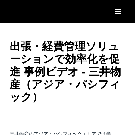
Skip to main content
AMERICAS
出張・経費管理ソリュ
United States (English)
EUROPE
ーションで効率化を促
Canada (English)
United Kingdom (English)
ASIA PACIFIC
進 事例ビデオ - 三井物
Canada (Français)
France (Français)
Australia (English)
México (Español)
産（アジア・パシフィ
Deutschland (Deutsch)
India (English)
Brasil (Português)
ック）
Italia (Italiano)
日本（日本語)
Nederlands (English)
Singapore (English)
ビデオを再生
Sweden (English)
三井物産のアジア・パシフィックエリアでは業
Denmark (English)