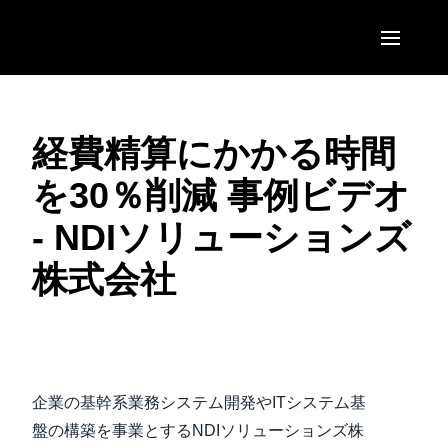
Skip to main content
AMERICAS
経費精算にかかる時間
United States (English)
EUROPE
を30％削減 事例ビデオ
Canada (English)
United Kingdom (English)
ASIA PACIFIC
- NDIソリューションズ
Canada (Français)
France (Français)
Australia (English)
México (Español)
株式会社
Deutschland (Deutsch)
India (English)
Brasil (Português)
Italia (Italiano)
日本（日本語)
ビデオを再生
Nederlands (English)
Singapore (English)
企業の基幹系業務システム開発やITシステム基
Sweden (English)
盤の構築を事業とするNDIソリューションズ株
Denmark (English)