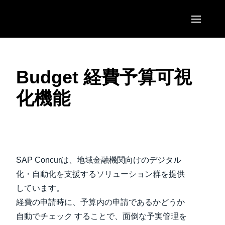
Skip to main content
AMERICAS
Budget 経費予算可視
United States (English)
EUROPE
化機能
Canada (English)
United Kingdom (English)
ASIA PACIFIC
Canada (Français)
France (Français)
Australia (English)
México (Español)
Deutschland (Deutsch)
India (English)
Brasil (Português)
SAP Concurは、地域金融機関向けのデジタル
Italia (Italiano)
日本（日本語)
化・自動化を支援するソリューション群を提供
Nederlands (English)
しています。
Singapore (English)
経費の申請時に、予算内の申請であるかどうか
Sweden (English)
自動でチェック することで、面倒な予実管理を
Denmark (English)