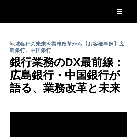
Skip to main content
AMERICAS
地域銀行の未来を業務改革から【お客様事例】広
United States (English)
EUROPE
島銀行、中国銀行
Canada (English)
銀行業務のDX最前線：
United Kingdom (English)
ASIA PACIFIC
Canada (Français)
広島銀行・中国銀行が
France (Français)
Australia (English)
México (Español)
語る、業務改革と未来
Deutschland (Deutsch)
India (English)
Brasil (Português)
Italia (Italiano)
日本（日本語)
Nederlands (English)
Singapore (English)
Sweden (English)
Denmark (English)