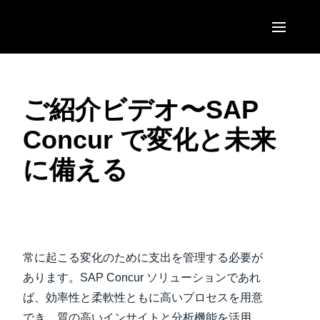
Skip to main content
AMERICAS
ご紹介ビデオ〜SAP
United States (English)
EUROPE
Concur で変化と未来
Canada (English)
United Kingdom (English)
ASIA PACIFIC
に備える
Canada (Français)
France (Français)
Australia (English)
México (Español)
Deutschland (Deutsch)
India (English)
Brasil (Português)
ビデオを再生
Italia (Italiano)
日本（日本語)
常に起こる変化のために支出を管理する必要が
Nederlands (English)
Singapore (English)
あります。SAP Concur ソリューションであれ
Sweden (English)
ば、効率性と柔軟性ともに高いプロセスを用意
でき、質の高いインサイトと分析機能を活用
Denmark (English)