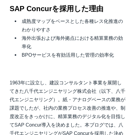
SAP Concur
を採用した理由
Finland (English)
成熟度マップをベースとした各種レス化推進の
Belgium (English)
わかりやすさ
España (Español)
海外出張および海外拠点における精算業務の効
率化
Norway (English)
BPOサービスを有効活用した管理の効率化
1963年に設立し、建設コンサルタント事業を展開し
てきた八千代エンジニヤリング株式会社（以下、八千
代エンジニヤリング）。紙・アナログベースの業務が
課題でしたが、社内の業務プロセス改善の推進や、制
度改正をきっかけに、精算業務のデジタル化を目指し
てSAP Concur導入を決めました。本ブログでは、八
千代エンジニヤリングがSAP Concurを採用した決め