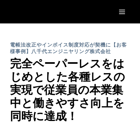
Skip to main content
AMERICAS
電帳法改正やインボイス制度対応が契機に【お客
United States (English)
EUROPE
様事例】八千代エンジニヤリング株式会社
Canada (English)
完全ペーパーレスをは
United Kingdom (English)
ASIA PACIFIC
Canada (Français)
じめとした各種レスの
France (Français)
Australia (English)
México (Español)
実現で従業員の本業集
Deutschland (Deutsch)
India (English)
Brasil (Português)
中と働きやすさ向上を
Italia (Italiano)
日本（日本語)
同時に達成！
Nederlands (English)
Singapore (English)
Sweden (English)
Denmark (English)