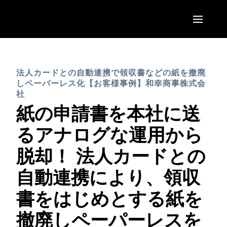
Skip to main content
AMERICAS
法人カードとの自動連携で領収書などの紙を撤廃
United States (English)
EUROPE
しペーパーレス化【お客様事例】和幸商事株式会
Canada (English)
社
United Kingdom (English)
紙の申請書を本社に送
ASIA PACIFIC
Canada (Français)
France (Français)
るアナログな運用から
Australia (English)
México (Español)
Deutschland (Deutsch)
脱却！ 法人カードとの
India (English)
Brasil (Português)
Italia (Italiano)
自動連携により、領収
日本（日本語)
Nederlands (English)
書をはじめとする紙を
Singapore (English)
Sweden (English)
撤廃しペーパーレスを
Denmark (English)