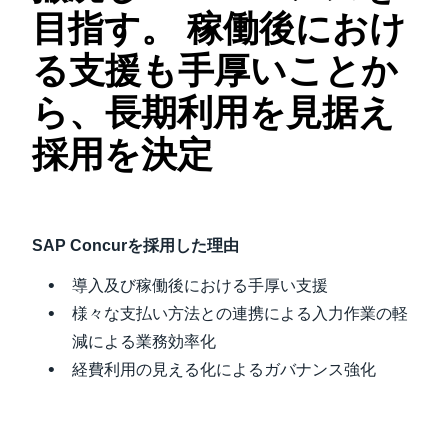
目指す。 稼働後におけ
Finland (English)
る支援も手厚いことか
Belgium (English)
ら、長期利用を見据え
España (Español)
採用を決定
Norway (English)
SAP Concur
を採用した理由
導入及び稼働後における手厚い支援
様々な支払い方法との連携による入力作業の軽
減による業務効率化
経費利用の見える化によるガバナンス強化