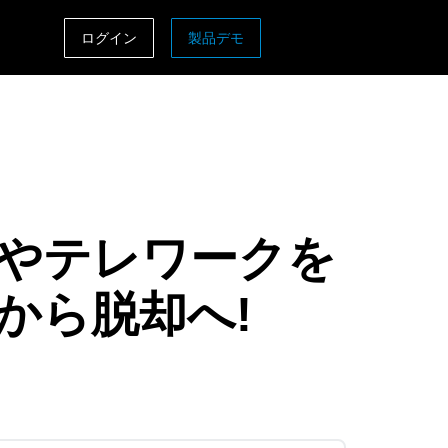
ログイン
製品デモ
ASIA PACIFIC
sh)
Australia (English)
India (English)
日本（日本語)
軽減やテレワークを
Singapore (English)
から脱却へ!