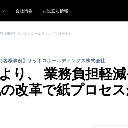
ョン
会社情報
お役立ち情報
AMERICAS
EUROPE
客様事例】サッポロホールディングス株式会社
United States (English)
United Kingdom (Engli
Canada (English)
France (Français)
お客様事例】サッポロホールディングス株式会社
Canada (Français)
Deutschland (Deutsch)
ur により、 業務負担
México (Español)
Italia (Italiano)
丸の改革で紙プロセス
Brasil (Português)
Nederlands (English)
Sweden (English)
Denmark (English)
Finland (English)