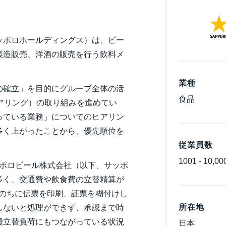
Belgium (English)
España (Español)
ッポロホールディングス）は、ビー
Norway (English)
製造販売、洋酒の販売を行う飲料メ
業種
の確立」を目的にグループ全体の活
食品
アリング）の取り組みを進めてい
っている業務」についてのヒアリン
多く上がったことから、優先順位を
従業員数
1001 - 10,00
ッポロビール株式会社（以下、サッポ
多く、交通費や飲食費の立替精算が
たのちに伝票を印刷、証票を糊付けし
所在地
しないと処理ができず、承認まで時
費立替負荷にもつながっている状況
日本