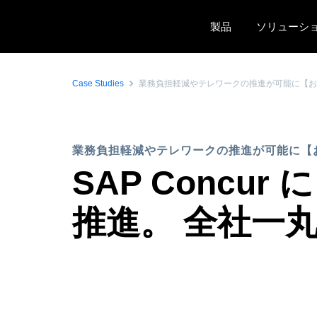
Skip to main content
製品
ソリューシ
Case Studies
業務負担軽減やテレワークの推進が可能に【お
業務負担軽減やテレワークの推進が可能に【
SAP Conc
推進。 全社一