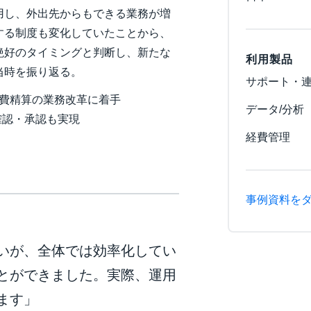
用し、外出先からもできる業務が増
する制度も変化していたことから、
絶好のタイミングと判断し、新たな
利用製品
当時を振り返る。
サポート・
費精算の業務改革に着手
データ/分析
確認・承認も実現
経費管理
事例資料を
いが、全体では効率化してい
とができました。実際、運用
ます」