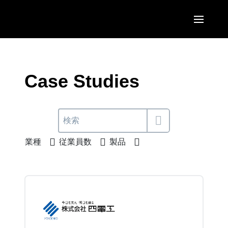
Skip to main content
AMERICAS
United States (English)
Case Studies
EUROPE
Canada (English)
United Kingdom (English)
ASIA PACIFIC
Canada (Français)
France (Français)
Australia (English)
México (Español)
業種
従業員数
製品
Deutschland (Deutsch)
India (English)
Brasil (Português)
Italia (Italiano)
日本（日本語)
Nederlands (English)
Singapore (English)
Sweden (English)
Denmark (English)