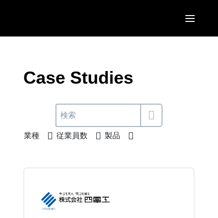
Skip to main content
AMERICAS
United States (English)
Case Studies
EUROPE
Canada (English)
United Kingdom (English)
ASIA PACIFIC
Canada (Français)
France (Français)
Australia (English)
México (Español)
業種
従業員数
製品
Deutschland (Deutsch)
India (English)
Brasil (Português)
Italia (Italiano)
日本（日本語)
Nederlands (English)
Singapore (English)
Sweden (English)
Denmark (English)