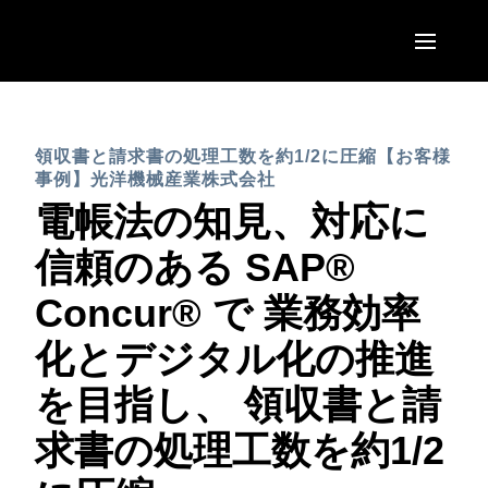
Skip to main content
AMERICAS
領収書と請求書の処理工数を約1/2に圧縮【お客様
United States (English)
EUROPE
事例】光洋機械産業株式会社
Canada (English)
電帳法の知見、対応に
United Kingdom (English)
ASIA PACIFIC
Canada (Français)
信頼のある SAP®
France (Français)
Australia (English)
México (Español)
Concur® で 業務効率
Deutschland (Deutsch)
India (English)
Brasil (Português)
化とデジタル化の推進
Italia (Italiano)
日本（日本語)
を目指し、 領収書と請
Nederlands (English)
Singapore (English)
求書の処理工数を約1/2
Sweden (English)
Denmark (English)