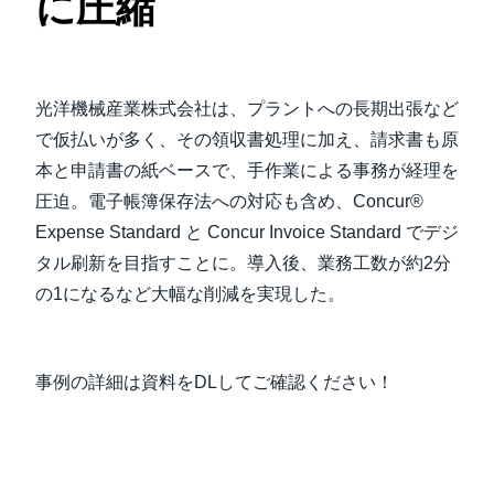
に圧縮
Finland (English)
Belgium (English)
光洋機械産業株式会社は、プラントへの長期出張など
España (Español)
で仮払いが多く、その領収書処理に加え、請求書も原
本と申請書の紙ベースで、手作業による事務が経理を
Norway (English)
圧迫。電子帳簿保存法への対応も含め、Concur®
Expense Standard と Concur Invoice Standard でデジ
タル刷新を目指すことに。導入後、業務工数が約2分
の1になるなど大幅な削減を実現した。
事例の詳細は資料をDLしてご確認ください！