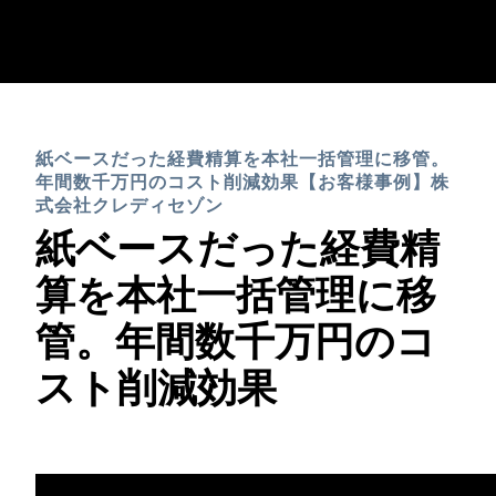
Skip to main content
AMERICAS
紙ベースだった経費精算を本社一括管理に移管。
United States (English)
EUROPE
年間数千万円のコスト削減効果【お客様事例】株
Canada (English)
式会社クレディセゾン
United Kingdom (English)
紙ベースだった経費精
ASIA PACIFIC
Canada (Français)
France (Français)
算を本社一括管理に移
Australia (English)
México (Español)
Deutschland (Deutsch)
管。年間数千万円のコ
India (English)
Brasil (Português)
Italia (Italiano)
スト削減効果
日本（日本語)
Nederlands (English)
Singapore (English)
Sweden (English)
Denmark (English)