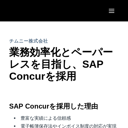
Skip to main content
AMERICAS
チムニー株式会社
United States (English)
EUROPE
業務効率化とペーパー
Canada (English)
United Kingdom (English)
レスを目指し、SAP
ASIA PACIFIC
Canada (Français)
France (Français)
Concurを採用
Australia (English)
México (Español)
Deutschland (Deutsch)
India (English)
Brasil (Português)
Italia (Italiano)
日本（日本語)
Nederlands (English)
SAP Concur
を採用した理由
Singapore (English)
Sweden (English)
豊富な実績による信頼感
電子帳簿保存法やインボイス制度の対応が実現
Denmark (English)