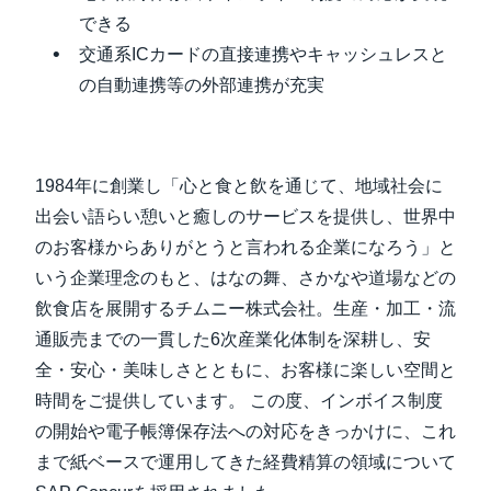
できる
Finland (English)
交通系ICカードの直接連携やキャッシュレスと
の自動連携等の外部連携が充実
Belgium (English)
España (Español)
Norway (English)
1984年に創業し「心と食と飲を通じて、地域社会に
出会い語らい憩いと癒しのサービスを提供し、世界中
のお客様からありがとうと言われる企業になろう」と
いう企業理念のもと、はなの舞、さかなや道場などの
飲食店を展開するチムニー株式会社。生産・加工・流
通販売までの一貫した6次産業化体制を深耕し、安
全・安心・美味しさとともに、お客様に楽しい空間と
時間をご提供しています。 この度、インボイス制度
の開始や電子帳簿保存法への対応をきっかけに、これ
まで紙ベースで運用してきた経費精算の領域について