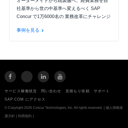
オーダーメイドから既製服へ。経費業務を自
社基準から世の中基準へ変えるべく SAP
Concur で1万6000名の 業務改革にチャレンジ
事例を見る
サービス稼働状況
問い合わせ
見積もり依頼
サポート
SAP.COM にアクセス
© Copyright 2026 Concur Technologies, Inc. All rights reserved.
|
個人情報保
護方針
|
利用規約
|