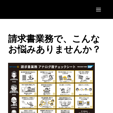
Skip to main content
AMERICAS
請求書業務で、こんな
United States (English)
EUROPE
お悩みありませんか？
Canada (English)
United Kingdom (English)
ASIA PACIFIC
Canada (Français)
France (Français)
Australia (English)
México (Español)
Deutschland (Deutsch)
India (English)
Brasil (Português)
Italia (Italiano)
日本（日本語)
Nederlands (English)
Singapore (English)
Sweden (English)
Denmark (English)