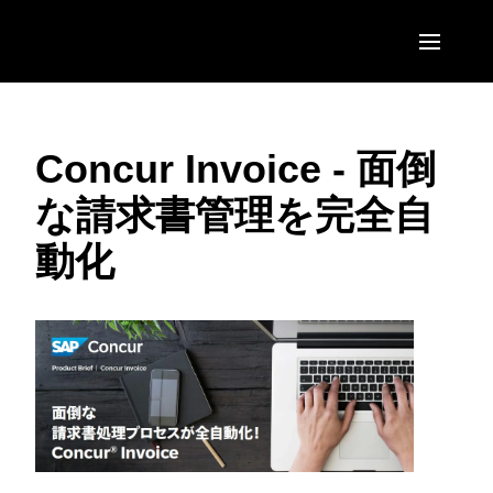
Skip to main content
AMERICAS
Concur Invoice - 面倒
United States (English)
EUROPE
な請求書管理を完全自
Canada (English)
United Kingdom (English)
ASIA PACIFIC
動化
Canada (Français)
France (Français)
Australia (English)
México (Español)
Deutschland (Deutsch)
India (English)
Brasil (Português)
Italia (Italiano)
日本（日本語)
Nederlands (English)
Singapore (English)
Sweden (English)
Denmark (English)