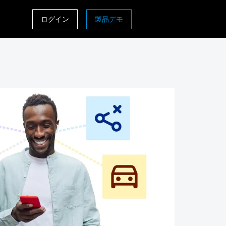
ログイン
製品デモ
ASIA PACIFIC
sh)
Australia (English)
India (English)
日本（日本語)
Singapore (English)