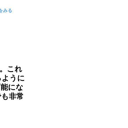
連携をみる
す。これ
るように
可能にな
でも非常