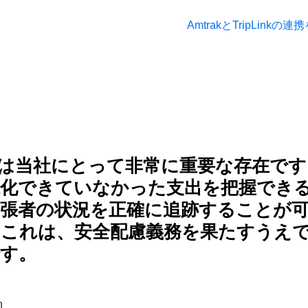
AmtrakとTripLinkの
Linkは当社にとって非常に重要な存在で
視化できていなかった支出を把握でき
張者の状況を正確に追跡することが
。これは、安全配慮義務を果たすうえ
す。
h