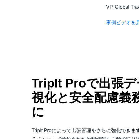
VP, Global Tra
事例ビデオを
TripIt Proで出
視化と安全配慮義
に
TripIt Proによって出張管理をさらに強化できます。