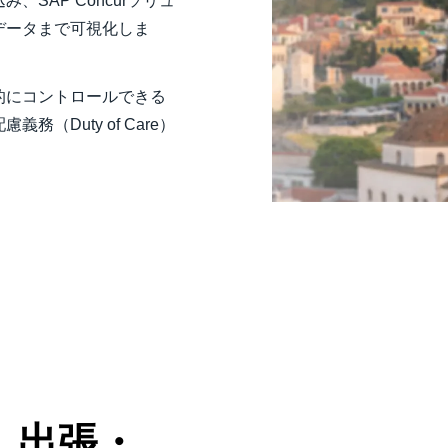
SAP Concurソリュ
データまで可視化しま
的にコントロールできる
（Duty of Care）
、出張・