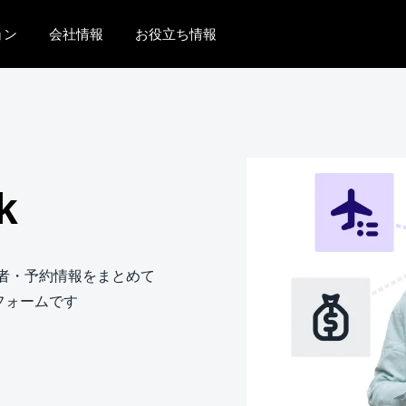
ョン
会社情報
お役立ち情報
AMERICAS
EUROPE
United States (English)
United Kingdom (Engli
Canada (English)
France (Français)
k
Canada (Français)
Deutschland (Deutsch)
México (Español)
Italia (Italiano)
・出張者・予約情報をまとめて
Brasil (Português)
Nederlands (English)
フォームです
Sweden (English)
Denmark (English)
Finland (English)