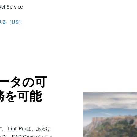
vel Service
見る（US）
張データの可
務を可能
TripIt Proは、あらゆ