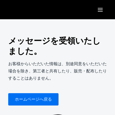
Skip to main content
AMERICAS
United States (English)
メッセージを受領いたし
EUROPE
Canada (English)
ました。
United Kingdom (English)
ASIA PACIFIC
Canada (Français)
France (Français)
お客様からいただいた情報は、別途同意をいただいた
Australia (English)
México (Español)
場合を除き、第三者と共有したり、販売・配布したり
Deutschland (Deutsch)
India (English)
することはありません。
Brasil (Português)
Italia (Italiano)
日本（日本語)
Nederlands (English)
Singapore (English)
ホームページへ戻る
Sweden (English)
Denmark (English)