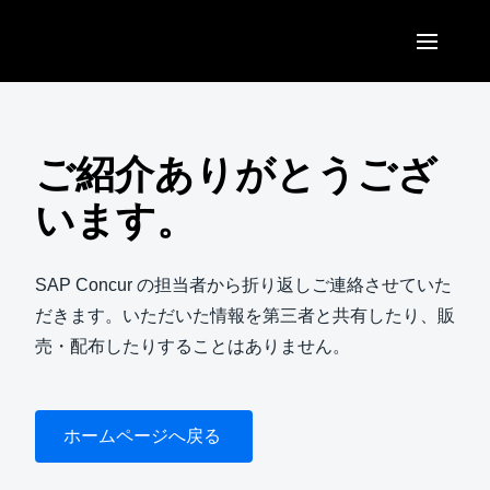
Skip to main content
AMERICAS
United States (English)
ご紹介ありがとうござ
EUROPE
Canada (English)
います。
United Kingdom (English)
ASIA PACIFIC
Canada (Français)
France (Français)
Australia (English)
SAP Concur の担当者から折り返しご連絡させていた
México (Español)
Deutschland (Deutsch)
だきます。いただいた情報を第三者と共有したり、販
India (English)
Brasil (Português)
売・配布したりすることはありません。
Italia (Italiano)
日本（日本語)
Nederlands (English)
Singapore (English)
ホームページへ戻る
Sweden (English)
Denmark (English)