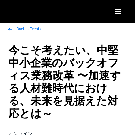
Skip to main content
AMERICAS
Back to Events
United States (English)
今こそ考えたい、中堅
EUROPE
Canada (English)
中小企業のバックオフ
United Kingdom (English)
ASIA PACIFIC
Canada (Français)
ィス業務改革 〜加速す
France (Français)
Australia (English)
México (Español)
る人材難時代におけ
Deutschland (Deutsch)
India (English)
Brasil (Português)
る、未来を見据えた対
Italia (Italiano)
日本（日本語)
応とは～
Nederlands (English)
Singapore (English)
Sweden (English)
オンライン
Denmark (English)