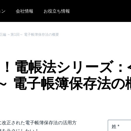
ョン
会社情報
お役立ち情報
AMERICAS
EUROPE
正編 ～第1回～ 電子帳簿保存法の概要
United States (English)
United Kingdom (Engli
Canada (English)
France (Français)
り！電帳法シリーズ：
Canada (Français)
Deutschland (Deutsch)
México (Español)
Italia (Italiano)
回～ 電子帳簿保存法の
Brasil (Português)
Nederlands (English)
Sweden (English)
Denmark (English)
に改正された電子帳簿保存法の活用方
Finland (English)
務をラクにしたい！