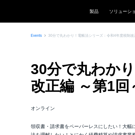
Skip to main content
製品
ソリューシ
Events
30分で丸わかり！電帳法シリーズ：令和4年度税制改
30分で丸わか
改正編 ～第1
オンライン
領収書・請求書をペーパーレスにしたい！大幅
法を理解したい！とにかく経費精算や請求書業