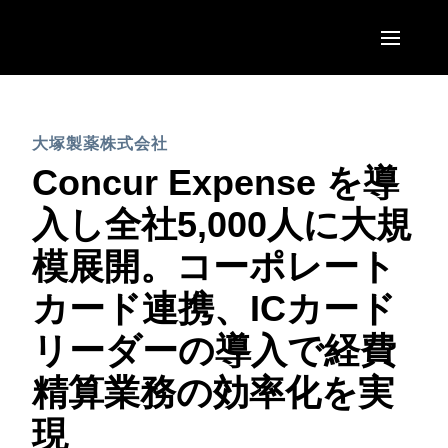
Skip to main content
AMERICAS
大塚製薬株式会社
United States (English)
EUROPE
Concur Expense を導
Canada (English)
United Kingdom (English)
入し全社5,000人に大規
ASIA PACIFIC
Canada (Français)
France (Français)
模展開。コーポレート
Australia (English)
México (Español)
Deutschland (Deutsch)
カード連携、ICカード
India (English)
Brasil (Português)
Italia (Italiano)
リーダーの導入で経費
日本（日本語)
Nederlands (English)
精算業務の効率化を実
Singapore (English)
Sweden (English)
現
Denmark (English)