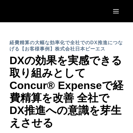
Skip to main content
AMERICAS
経費精算の大幅な効率化で全社でのDX推進につな
United States (English)
EUROPE
げる【お客様事例】株式会社日本ピーエス
Canada (English)
DXの効果を実感できる
United Kingdom (English)
ASIA PACIFIC
Canada (Français)
取り組みとして
France (Français)
Australia (English)
México (Español)
Concur® Expenseで経
Deutschland (Deutsch)
India (English)
Brasil (Português)
費精算を改善 全社で
Italia (Italiano)
日本（日本語)
DX推進への意識を芽生
Nederlands (English)
Singapore (English)
えさせる
Sweden (English)
Denmark (English)