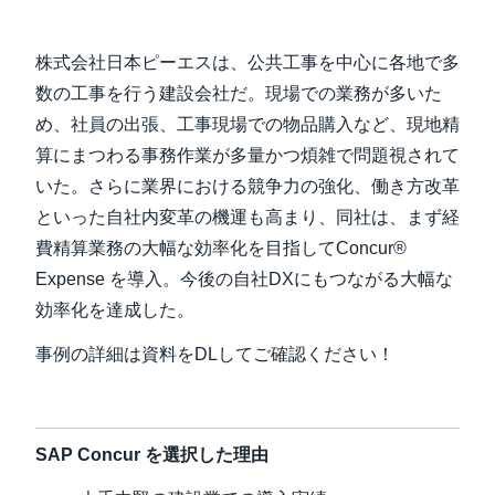
Finland (English)
株式会社日本ピーエスは、公共工事を中心に各地で多
Belgium (English)
数の工事を行う建設会社だ。現場での業務が多いた
め、社員の出張、工事現場での物品購入など、現地精
España (Español)
算にまつわる事務作業が多量かつ煩雑で問題視されて
Norway (English)
いた。さらに業界における競争力の強化、働き方改革
といった自社内変革の機運も高まり、同社は、まず経
費精算業務の大幅な効率化を目指してConcur®
Expense を導入。今後の自社DXにもつながる大幅な
効率化を達成した。
事例の詳細は資料をDLしてご確認ください！
SAP Concur を選択した理由