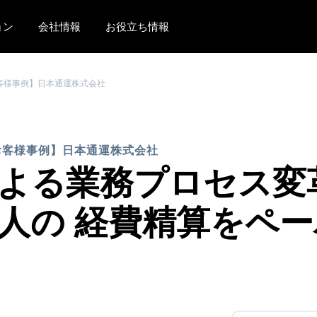
ョン
会社情報
お役立ち情報
AMERICAS
EUROPE
お客様事例】日本通運株式会社
United States (English)
United Kingdom (Engli
Canada (English)
France (Français)
【お客様事例】日本通運株式会社
Canada (Français)
Deutschland (Deutsch)
る業務プロセス変革! S
México (Español)
Italia (Italiano)
00人の 経費精算をペ
Brasil (Português)
Nederlands (English)
Sweden (English)
Denmark (English)
Finland (English)