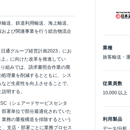
Belgium (English)
España (Español)
車輸送、鉄道利用輸送、海上輸送、
Norway (English)
般および関連事業を行う総合物流企
業種
「日通グループ経営計画2023」にお
旅客輸送・
向上」に向けた改革を推進してい
の取り組みでは、請求書照合作業の廃
の処理量を削減するとともに、シス
従業員数
るなど生産性を向上させることで、
と説明する。
10,000 以上
SC（シェアードサービスセンタ
・部署単位で部分最適化されていた
利用製品
、業務の重複構造を排除するという
と、支店・部署ごとに業務プロセス
データ/分析