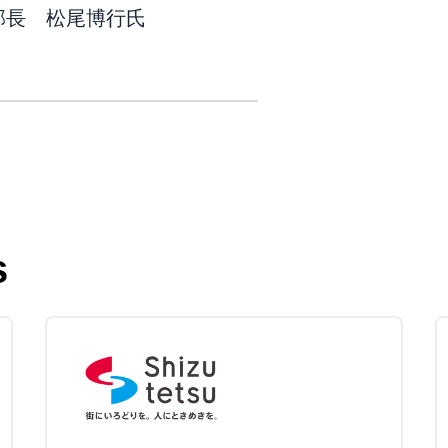
部長 松尾博行氏
s