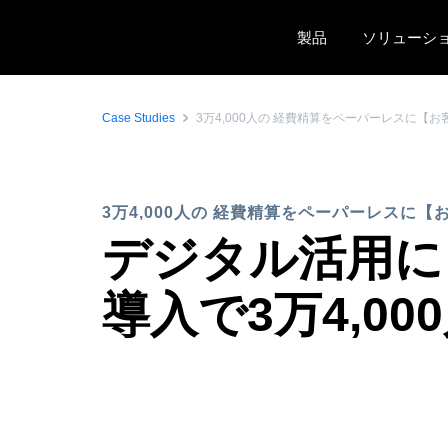
Skip to main content
製品
ソリューシ
Case Studies
3万4,000人の 経費精算をペーパーレスに【
3万4,000人の 経費精算をペーパーレスに
デジタル活用によ
導入で3万4,0