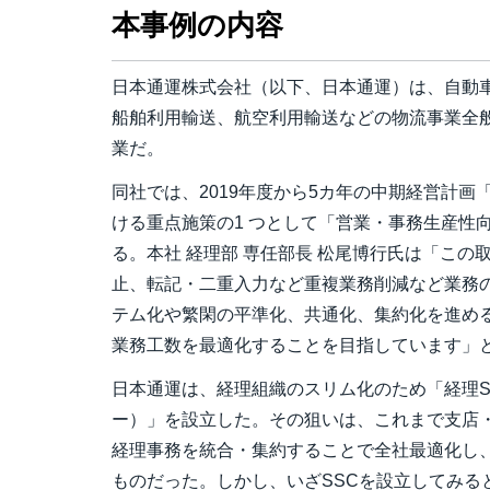
本事例の内容
日本通運株式会社（以下、日本通運）は、自動
船舶利用輸送、航空利用輸送などの物流事業全
業だ。
同社では、2019年度から5カ年の中期経営計画
ける重点施策の1 つとして「営業・事務生産性
る。本社 経理部 専任部長 松尾博行氏は「こ
止、転記・二重入力など重複業務削減など業務
テム化や繁閑の平準化、共通化、集約化を進め
業務工数を最適化することを目指しています」
日本通運は、経理組織のスリム化のため「経理S
ー）」を設立した。その狙いは、これまで支店
経理事務を統合・集約することで全社最適化し
ものだった。しかし、いざSSCを設立してみる