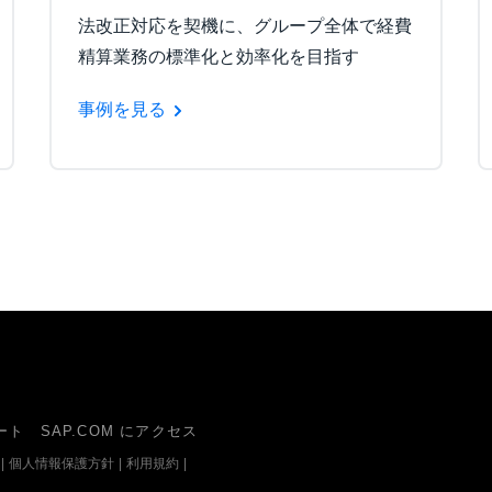
法改正対応を契機に、グループ全体で経費
精算業務の標準化と効率化を目指す
事例を見る
ート
SAP.COM にアクセス
|
個人情報保護方針
|
利用規約
|