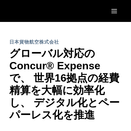
Skip to main content
AMERICAS
日本貨物航空株式会社
United States (English)
EUROPE
グローバル対応の
Canada (English)
United Kingdom (English)
Concur® Expense
ASIA PACIFIC
Canada (Français)
France (Français)
で、 世界16拠点の経費
Australia (English)
México (Español)
Deutschland (Deutsch)
精算を大幅に効率化
India (English)
Brasil (Português)
Italia (Italiano)
し、 デジタル化とペー
日本（日本語)
Nederlands (English)
パーレス化を推進
Singapore (English)
Sweden (English)
Denmark (English)