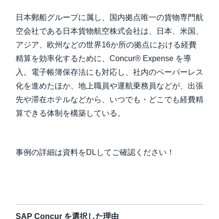
日本郵船グループに属し、国内拠点唯一の貨物専門航
Finland (English)
空会社である日本貨物航空株式会社は、日本、米国、
Belgium (English)
アジア、欧州などの世界16か所の拠点における経費
精算を効率化するために、Concur® Expense を導
España (Español)
入。電子帳簿保存法にも対応し、社内のペーパーレス
Norway (English)
化を進めたほか、地上職員や運航乗務員などが、出張
先や滞在ホテルなどから、いつでも・どこでも経費精
算できる体制を構築している。
事例の詳細は資料をDLしてご確認ください！
SAP Concur を選択した理由