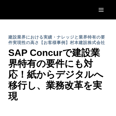
Skip to main content
AMERICAS
建設業界における実績・ナレッジと業界特有の要
United States (English)
EUROPE
件実現性の高さ【お客様事例】村本建設株式会社
Canada (English)
SAP Concurで建設業
United Kingdom (English)
ASIA PACIFIC
Canada (Français)
界特有の要件にも対
France (Français)
Australia (English)
México (Español)
応！紙からデジタルへ
Deutschland (Deutsch)
India (English)
Brasil (Português)
移行し、業務改革を実
Italia (Italiano)
日本（日本語)
現
Nederlands (English)
Singapore (English)
Sweden (English)
Denmark (English)