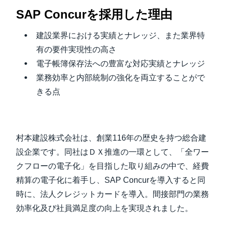
SAP Concur
を採用した理由
Finland (English)
建設業界における実績とナレッジ、また業界特
Belgium (English)
有の要件実現性の高さ
España (Español)
電子帳簿保存法への豊富な対応実績とナレッジ
業務効率と内部統制の強化を両立することがで
Norway (English)
きる点
村本建設株式会社は、創業116年の歴史を持つ総合建
設企業です。同社はＤＸ推進の一環として、「全ワー
クフローの電子化」を目指した取り組みの中で、経費
精算の電子化に着手し、SAP Concurを導入すると同
時に、法人クレジットカードを導入。間接部門の業務
効率化及び社員満足度の向上を実現されました。