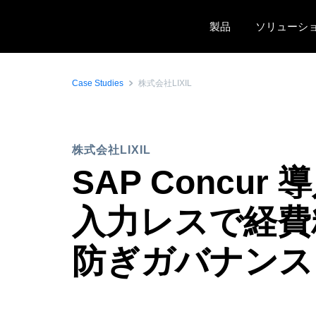
Skip to main content
製品
ソリューシ
Case Studies
株式会社LIXIL
株式会社LIXIL
SAP Conc
入力レスで経費
防ぎガバナンス