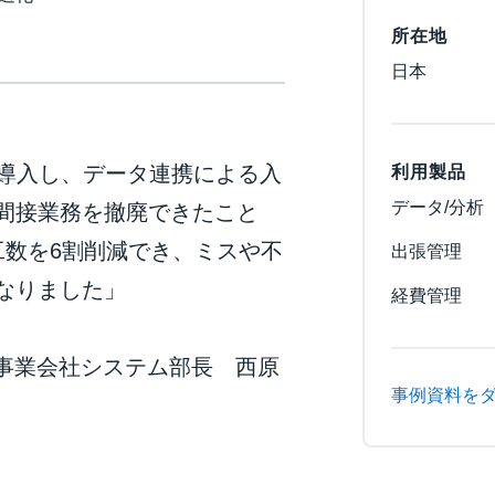
所在地
日本
r を導入し、データ連携による入
利用製品
データ/分析
間接業務を撤廃できたこと
工数を6割削減でき、ミスや不
出張管理
なりました」
経費管理
部 事業会社システム部長 西原
事例資料を