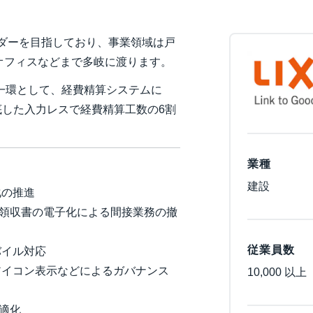
Belgium (English)
ーダーを目指しており、事業領域は戸
España (Español)
オフィスなどまで多岐に渡ります。
Norway (English)
の一環として、経費精算システムに
る徹底した入力レスで経費精算工数の6割
業種
建設
化の推進
領収書の電子化による間接業務の撤
従業員数
バイル対応
アイコン表示などによるガバナンス
10,000 以上
適化