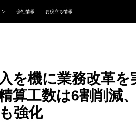
ョン
会社情報
お役立ち情報
AMERICAS
EUROPE
United States (English)
United Kingdom (Engli
Canada (English)
France (Français)
Canada (Français)
Deutschland (Deutsch)
ur 導入を機に業務改
México (Español)
Italia (Italiano)
精算工数は6割削減、
Brasil (Português)
Nederlands (English)
Sweden (English)
も強化
Denmark (English)
Finland (English)