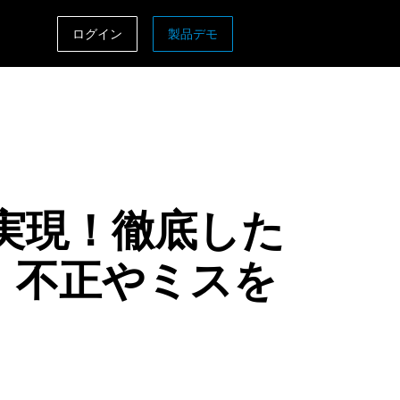
ログイン
製品デモ
ASIA PACIFIC
sh)
Australia (English)
India (English)
日本（日本語)
革を実現！徹底した
Singapore (English)
 不正やミスを