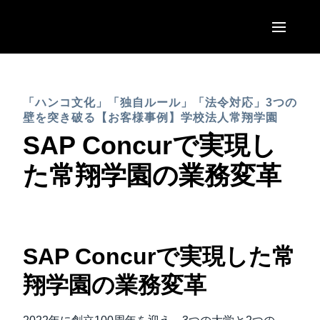
Skip to main content
AMERICAS
「ハンコ文化」「独自ルール」「法令対応」3つの
United States (English)
EUROPE
壁を突き破る【お客様事例】学校法人常翔学園
Canada (English)
SAP Concurで実現し
United Kingdom (English)
ASIA PACIFIC
Canada (Français)
た常翔学園の業務変革
France (Français)
Australia (English)
México (Español)
Deutschland (Deutsch)
India (English)
Brasil (Português)
Italia (Italiano)
日本（日本語)
SAP Concur
で実現した常
Nederlands (English)
Singapore (English)
翔学園の業務変革
Sweden (English)
Denmark (English)