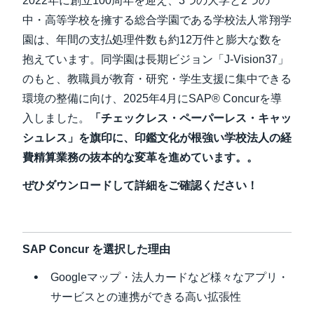
2022年に創立100周年を迎え、3つの大学と2つの
中・高等学校を擁する総合学園である学校法人常翔学
Finland (English)
園は、年間の支払処理件数も約12万件と膨大な数を
Belgium (English)
抱えています。同学園は長期ビジョン「J-Vision37」
のもと、教職員が教育・研究・学生支援に集中できる
España (Español)
環境の整備に向け、2025年4月にSAP® Concurを導
Norway (English)
入しました。
「チェックレス・ペーパーレス・キャッ
シュレス」を旗印に、印鑑文化が根強い学校法人の経
費精算業務の抜本的な変革を進めています。。
ぜひダウンロードして詳細をご確認ください！
SAP Concur を選択した理由
Googleマップ・法人カードなど様々なアプリ・
サービスとの連携ができる高い拡張性