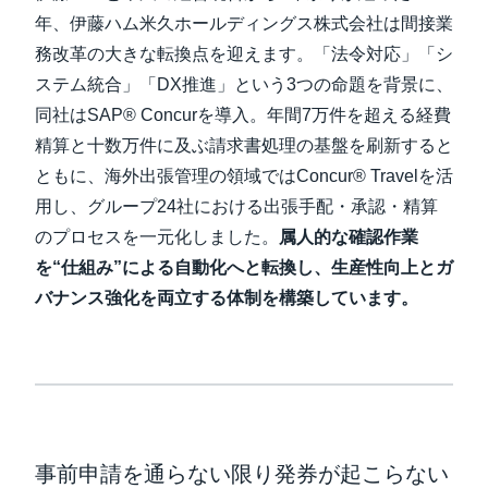
年、伊藤ハム米久ホールディングス株式会社は間接業
Finland (English)
務改革の大きな転換点を迎えます。「法令対応」「シ
ステム統合」「DX推進」という3つの命題を背景に、
Belgium (English)
同社はSAP® Concurを導入。年間7万件を超える経費
España (Español)
精算と十数万件に及ぶ請求書処理の基盤を刷新すると
ともに、海外出張管理の領域ではConcur® Travelを活
Norway (English)
用し、グループ24社における出張手配・承認・精算
のプロセスを一元化しました。
属人的な確認作業
を
“
仕組み
”
による自動化へと転換し、生産性向上とガ
バナンス強化を両立する体制を構築
しています。
事前申請を通らない限り発券が起こらない