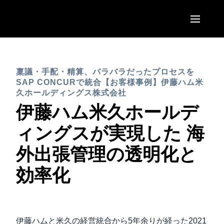
Skip to main content
AMERICAS
稟議・手配・精算、バラバラだったプロセスを
United States (English)
EUROPE
SAP CONCURで統合【お客様事例】伊藤ハム米
Canada (English)
久ホールディングス株式会社
United Kingdom (English)
伊藤ハム米久ホールデ
ASIA PACIFIC
Canada (Français)
France (Français)
ィングスが実現した 海
Australia (English)
México (Español)
Deutschland (Deutsch)
外出張管理の透明化と
India (English)
Brasil (Português)
Italia (Italiano)
効率化
日本（日本語)
Nederlands (English)
Singapore (English)
Sweden (English)
伊藤ハムと米久の経営統合から5年余りが経った2021
Denmark (English)