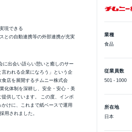
Belgium (English)
España (Español)
実現できる
Norway (English)
業種
レスとの自動連携等の外部連携が充実
食品
社会に出会い語らい憩いと癒しのサー
従業員数
と言われる企業になろう」という企
飲食店を展開するチムニー株式会
501 - 1000
産業化体制を深耕し、安全・安心・美
提供しています。 この度、インボ
っかけに、これまで紙ベースで運用
所在地
rを採用されました。
日本