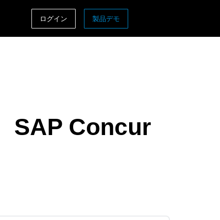
ログイン
製品デモ
ASIA PACIFIC
sh)
Australia (English)
India (English)
日本（日本語)
P Concur
Singapore (English)