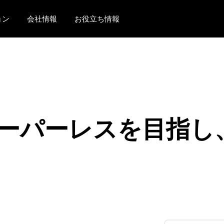
ョン
会社情報
お役立ち情報
AMERICAS
EUROPE
United States (English)
United Kingdom (Engli
Canada (English)
France (Français)
Canada (Français)
Deutschland (Deutsch)
パーレスを目指し、SA
México (Español)
Italia (Italiano)
Brasil (Português)
Nederlands (English)
Sweden (English)
Denmark (English)
Finland (English)