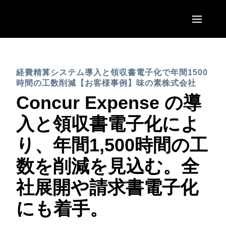
Skip to main content
AMERICAS
経費精算システム導入と領収書電子化で年間1500
United States (English)
EUROPE
時間の工数削減【お客様事例】味の素株式会社
Canada (English)
Concur Expense の導
United Kingdom (English)
ASIA PACIFIC
Canada (Français)
入と領収書電子化によ
France (Français)
Australia (English)
México (Español)
り、年間1,500時間の工
Deutschland (Deutsch)
India (English)
Brasil (Português)
数を削減を見込む。全
Italia (Italiano)
日本（日本語)
社展開や請求書電子化
Nederlands (English)
Singapore (English)
にも着手。
Sweden (English)
Denmark (English)