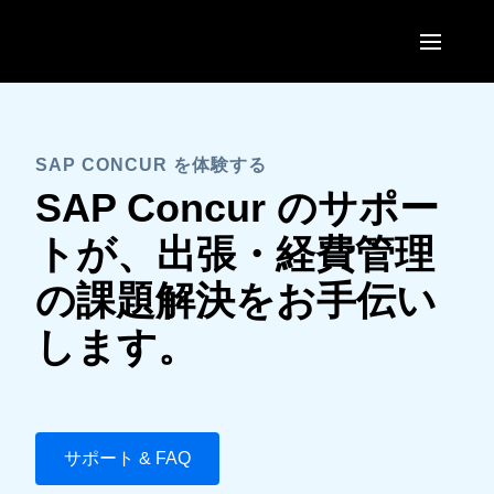
Skip to main content
AMERICAS
United States (English)
SAP CONCUR を体験する
EUROPE
SAP Concur のサポー
Canada (English)
United Kingdom (English)
ASIA PACIFIC
トが、出張・経費管理
Canada (Français)
France (Français)
Australia (English)
の課題解決をお手伝い
México (Español)
Deutschland (Deutsch)
India (English)
します。
Brasil (Português)
Italia (Italiano)
日本（日本語)
Nederlands (English)
Singapore (English)
Sweden (English)
サポート & FAQ
Denmark (English)