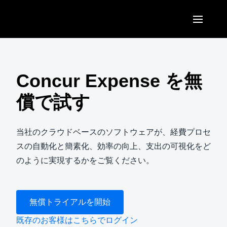
Skip to main content
AMERICAS
United States (English)
Concur Expense を無
EUROPE
Canada (English)
償で試す
United Kingdom (English)
ASIA PACIFIC
Canada (Français)
France (Français)
Australia (English)
当社のクラウドベースのソフトウェアが、経費プロセ
México (Español)
Deutschland (Deutsch)
スの自動化と簡素化、効率の向上、支出の可視化をど
India (English)
Brasil (Português)
のように実現するかをご覧ください。
Italia (Italiano)
日本（日本語)
Nederlands (English)
Singapore (English)
無償トライアルを開始
Sweden (English)
既存のお客様はこちらでログイン
Denmark (English)